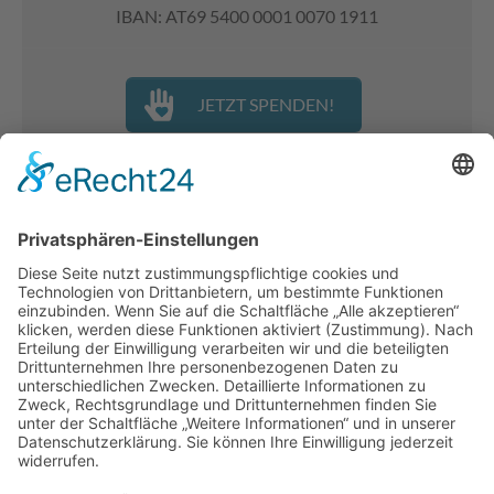
IBAN: AT69 5400 0001 0070 1911
JETZT SPENDEN!
Spenden
Unterstützer:innen
Kooperationen
Downloadcenter
Pressecenter
Interner Servicebereich
Datenbank SocialDB