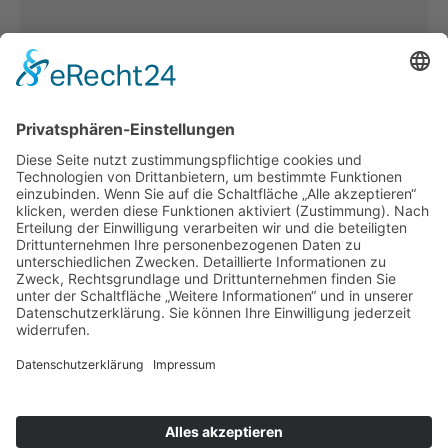
Spenden
Unterstützer:innen
Kooperationen
Downloadcenter
Pressecenter
Interner Servicebereich
Datenbank SocialDB
Barrierefreiheitserklärung
Impressum
Datenschutz
Sitemap