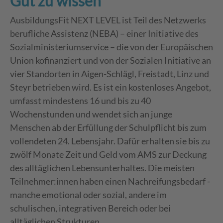
Gut zu wissen
AusbildungsFit NEXT LEVEL ist Teil des Netzwerks
berufliche Assistenz ­(NEBA) – einer Initiative des
Sozialministeriumservice – die von der Europäischen
Union kofinanziert und von der Sozialen Initiative an
vier Standorten in Aigen-Schlägl, Freistadt, Linz und
Steyr betrieben wird. Es ist ein kostenloses Angebot,
umfasst mindestens 16 und bis zu 40
Wochenstunden und wendet sich an junge
Menschen ab der Erfüllung der Schulpflicht bis zum
vollendeten 24. Lebensjahr. Dafür erhalten sie bis zu
zwölf Monate Zeit und Geld vom AMS zur Deckung
des alltäglichen Lebensunterhaltes. Die meisten
Teilnehmer:innen haben einen Nachreifungsbedarf -
manche emotional oder sozial, andere im
schulischen, integrativen Bereich oder bei
alltäglichen Strukturen.