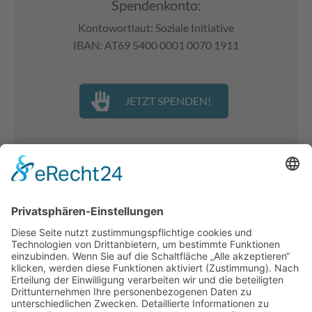
Spendenkonto:
Kontowortlaut: Soziale Initiative
IBAN: AT69 5400 0001 0070 1911
JETZT SPENDEN!
Spenden
Unterstützer:innen
Kooperationen
Downloadcenter
Pressecenter