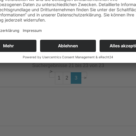
Ihre Anfrage erhalten und werden uns ehestmöglich um Ihr Anliegen k
Suchergebnisse 21 bis 23 von 23
<
1
2
3
>